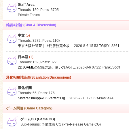
Staff Area
Threads: 150
,
Posts: 3705
Private Forum
雑談&討論 (Chat & Discussion)
中文
(5)
ko
Threads: 3272
,
Posts:
110k
東京大阪外送茶｜上門服務完全攻 ...
2026-8-6 15:53
TG搜YL8861
日本語
(1)
Threads: 159
,
Posts: 327
2DJGAMEの登録方法、使い方が分 ...
2026-8-6 07:22
FrankJScott
漢化相關討論區(Scanlation Discussions)
漢化相關
Threads: 55
,
Posts: 176
co
Sisters t.me/ppw86 Perfect Fig ...
2026-7-31 17:06
s4s4s5s74
ゲーム関連 (Game Category)
ゲームCG (Game CG)
Sub-Forums:
予備放流 CG (Pre-Release Game CG)