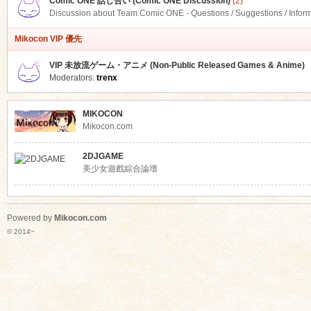
Comic ONE 話し合い (Comic ONE Discussion)
(2)
Discussion about Team.Comic ONE - Questions / Suggestions / Infor
Mikocon VIP 優先
VIP 未放流ゲーム・アニメ (Non-Public Released Games & Anime)
Moderators:
trenx
MIKOCON
Mikocon.com
2DJGAME
美少女遊戲綜合論壇
Powered by
Mikocon.com
© 2014~