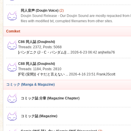
同人音声 (Doujin Voice)
(2)
Doujin Sound Release - Our Doujin Sound are mostly repacked from DLS
files with modified txt, corrupted filenames from other sites.
Comiket
C86 同人誌 (Doujinshi)
Threads: 2372
,
Posts: 5068
[パンダニク (J・C・パンダム)] ...
2026-6-23 06:42
anjhella76
C88 同人誌 (Doujinshi)
Threads: 1184
,
Posts: 2810
[F宅 (安間)] イヤだと言えない ...
2026-4-16 23:51
FrankJScott
コミック (Manga & Magazine)
コミック誌 分章 (Magazine Chapter)
コミック誌 (Magazine)