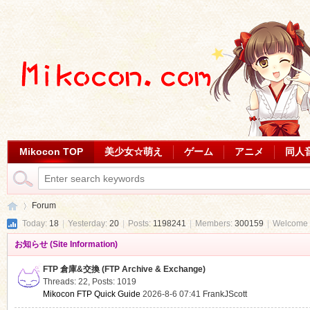
Mikocon TOP
美少女☆萌え
ゲーム
アニメ
同人
Forum
Today:
18
|
Yesterday:
20
|
Posts:
1198241
|
Members:
300159
|
Welcome 
お知らせ (Site Information)
Mi
»
FTP 倉庫&交換 (FTP Archive & Exchange)
Threads: 22
,
Posts: 1019
Mikocon FTP Quick Guide
2026-8-6 07:41
FrankJScott