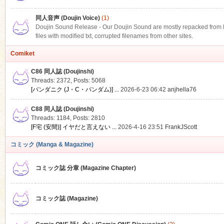
同人音声 (Doujin Voice)
(1)
Doujin Sound Release - Our Doujin Sound are mostly repacked from DLS
files with modified txt, corrupted filenames from other sites.
Comiket
C86 同人誌 (Doujinshi)
Threads: 2372
,
Posts: 5068
[パンダニク (J・C・パンダム)] ...
2026-6-23 06:42
anjhella76
C88 同人誌 (Doujinshi)
Threads: 1184
,
Posts: 2810
[F宅 (安間)] イヤだと言えない ...
2026-4-16 23:51
FrankJScott
コミック (Manga & Magazine)
コミック誌 分章 (Magazine Chapter)
コミック誌 (Magazine)