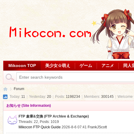
Mikocon TOP
美少女☆萌え
ゲーム
アニメ
同人
Forum
Today:
11
|
Yesterday:
20
|
Posts:
1198234
|
Members:
300145
|
Welcome 
お知らせ (Site Information)
Mi
»
FTP 倉庫&交換 (FTP Archive & Exchange)
Threads: 22
,
Posts: 1019
Mikocon FTP Quick Guide
2026-8-6 07:41
FrankJScott