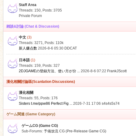
Staff Area
Threads: 150
,
Posts: 3705
Private Forum
雑談&討論 (Chat & Discussion)
中文
(3)
ko
Threads: 3271
,
Posts:
110k
新人赚点数
2026-8-6 05:30
DDCAT
日本語
(1)
Threads: 159
,
Posts: 327
2DJGAMEの登録方法、使い方が分 ...
2026-8-6 07:22
FrankJScott
漢化相關討論區(Scanlation Discussions)
漢化相關
Threads: 55
,
Posts: 176
co
Sisters t.me/ppw86 Perfect Fig ...
2026-7-31 17:06
s4s4s5s74
ゲーム関連 (Game Category)
ゲームCG (Game CG)
Sub-Forums:
予備放流 CG (Pre-Release Game CG)