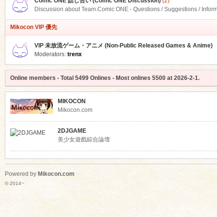
Comic ONE 話し合い (Comic ONE Discussion)
(2)
Discussion about Team.Comic ONE - Questions / Suggestions / Infor
Mikocon VIP 優先
VIP 未放流ゲーム・アニメ (Non-Public Released Games & Anime)
Moderators:
trenx
Online members
- Total
5499
Onlines - Most onlines
5500
at
2026-2-1
.
MIKOCON
Mikocon.com
2DJGAME
美少女遊戲綜合論壇
Powered by
Mikocon.com
© 2014~