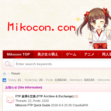
Mikocon TOP
美少女☆萌え
ゲーム
アニメ
同人
Forum
Today:
21
|
Yesterday:
20
|
Posts:
1198244
|
Members:
300165
|
Welcome 
お知らせ (Site Information)
Mi
»
FTP 倉庫&交換 (FTP Archive & Exchange)
(1)
Threads: 22
,
Posts: 1020
Mikocon FTP Quick Guide
2026-8-6 20:36
ClaudiaRIX