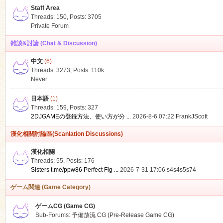
Staff Area
Threads: 150
,
Posts: 3705
Private Forum
雑談&討論 (Chat & Discussion)
中文
(6)
ko
Threads: 3273
,
Posts:
110k
Never
日本語
(1)
Threads: 159
,
Posts: 327
2DJGAMEの登録方法、使い方が分 ...
2026-8-6 07:22
FrankJScott
漢化相關討論區(Scanlation Discussions)
漢化相關
Threads: 55
,
Posts: 176
co
Sisters t.me/ppw86 Perfect Fig ...
2026-7-31 17:06
s4s4s5s74
ゲーム関連 (Game Category)
ゲームCG (Game CG)
Sub-Forums:
予備放流 CG (Pre-Release Game CG)