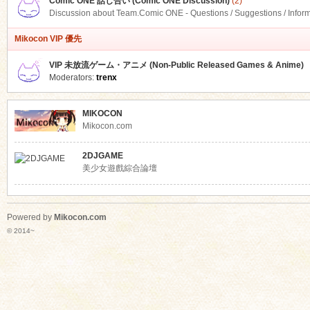
Comic ONE 話し合い (Comic ONE Discussion)
(2)
Discussion about Team.Comic ONE - Questions / Suggestions / Infor
Mikocon VIP 優先
VIP 未放流ゲーム・アニメ (Non-Public Released Games & Anime)
Moderators:
trenx
MIKOCON
Mikocon.com
2DJGAME
美少女遊戲綜合論壇
Powered by
Mikocon.com
© 2014~