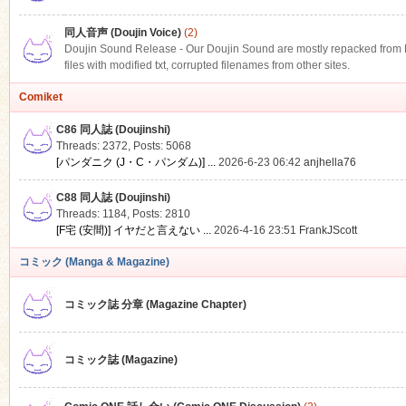
同人音声 (Doujin Voice)
(2)
Doujin Sound Release - Our Doujin Sound are mostly repacked from DLS
files with modified txt, corrupted filenames from other sites.
Comiket
C86 同人誌 (Doujinshi)
Threads: 2372
,
Posts: 5068
[パンダニク (J・C・パンダム)] ...
2026-6-23 06:42
anjhella76
C88 同人誌 (Doujinshi)
Threads: 1184
,
Posts: 2810
[F宅 (安間)] イヤだと言えない ...
2026-4-16 23:51
FrankJScott
コミック (Manga & Magazine)
コミック誌 分章 (Magazine Chapter)
コミック誌 (Magazine)