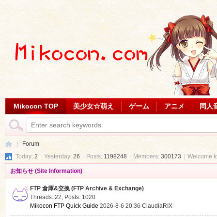
Mikocon TOP
美少女☆萌え
ゲーム
アニメ
同人
Forum
Today:
2
|
Yesterday:
26
|
Posts:
1198248
|
Members:
300173
|
Welcome t
お知らせ (Site Information)
Mi
»
FTP 倉庫&交換 (FTP Archive & Exchange)
Threads: 22
,
Posts: 1020
Mikocon FTP Quick Guide
2026-8-6 20:36
ClaudiaRIX