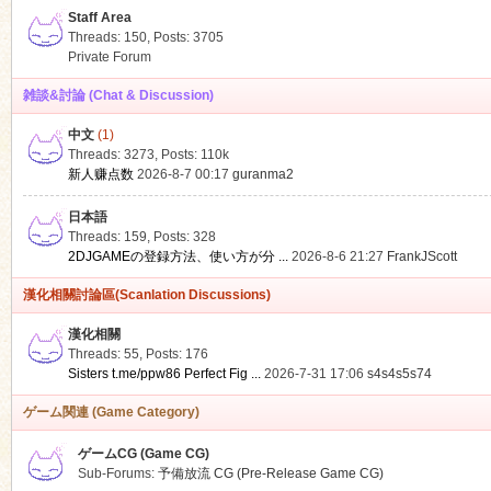
Staff Area
Threads: 150
,
Posts: 3705
Private Forum
雑談&討論 (Chat & Discussion)
中文
(1)
ko
Threads: 3273
,
Posts:
110k
新人赚点数
2026-8-7 00:17
guranma2
日本語
Threads: 159
,
Posts: 328
2DJGAMEの登録方法、使い方が分 ...
2026-8-6 21:27
FrankJScott
漢化相關討論區(Scanlation Discussions)
漢化相關
Threads: 55
,
Posts: 176
co
Sisters t.me/ppw86 Perfect Fig ...
2026-7-31 17:06
s4s4s5s74
ゲーム関連 (Game Category)
ゲームCG (Game CG)
Sub-Forums:
予備放流 CG (Pre-Release Game CG)