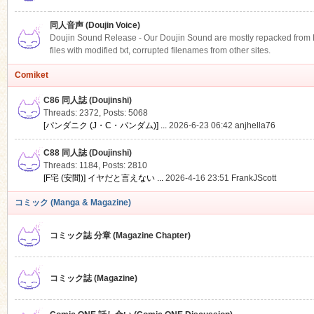
同人音声 (Doujin Voice)
Doujin Sound Release - Our Doujin Sound are mostly repacked from DLS
files with modified txt, corrupted filenames from other sites.
Comiket
C86 同人誌 (Doujinshi)
Threads: 2372
,
Posts: 5068
[パンダニク (J・C・パンダム)] ...
2026-6-23 06:42
anjhella76
C88 同人誌 (Doujinshi)
Threads: 1184
,
Posts: 2810
[F宅 (安間)] イヤだと言えない ...
2026-4-16 23:51
FrankJScott
コミック (Manga & Magazine)
コミック誌 分章 (Magazine Chapter)
コミック誌 (Magazine)