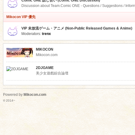
Comic ONE 話し合い (Comic ONE Discussion)
Discussion about Team.Comic ONE - Questions / Suggestions / Infor
Mikocon VIP 優先
VIP 未放流ゲーム・アニメ (Non-Public Released Games & Anime)
Moderators:
trenx
MIKOCON
Mikocon.com
2DJGAME
美少女遊戲綜合論壇
Powered by
Mikocon.com
© 2014~