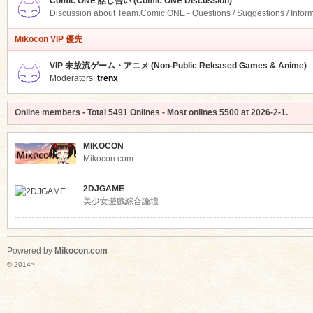
Comic ONE 話し合い (Comic ONE Discussion)
Discussion about Team.Comic ONE - Questions / Suggestions / Infor
Mikocon VIP 優先
VIP 未放流ゲーム・アニメ (Non-Public Released Games & Anime)
Moderators:
trenx
Online members
- Total
5491
Onlines - Most onlines
5500
at
2026-2-1
.
MIKOCON
Mikocon.com
2DJGAME
美少女遊戲綜合論壇
Powered by
Mikocon.com
© 2014~