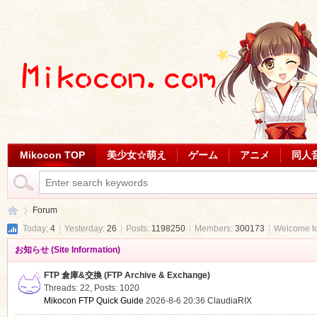
Mikocon TOP
美少女☆萌え
ゲーム
アニメ
同人
Forum
Today:
4
|
Yesterday:
26
|
Posts:
1198250
|
Members:
300173
|
Welcome t
お知らせ (Site Information)
Mi
»
FTP 倉庫&交換 (FTP Archive & Exchange)
Threads: 22
,
Posts: 1020
Mikocon FTP Quick Guide
2026-8-6 20:36
ClaudiaRIX