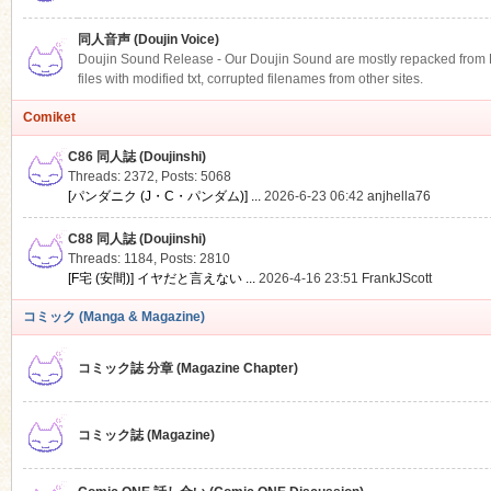
同人音声 (Doujin Voice)
Doujin Sound Release - Our Doujin Sound are mostly repacked from DLS
files with modified txt, corrupted filenames from other sites.
Comiket
C86 同人誌 (Doujinshi)
Threads: 2372
,
Posts: 5068
[パンダニク (J・C・パンダム)] ...
2026-6-23 06:42
anjhella76
C88 同人誌 (Doujinshi)
Threads: 1184
,
Posts: 2810
[F宅 (安間)] イヤだと言えない ...
2026-4-16 23:51
FrankJScott
コミック (Manga & Magazine)
コミック誌 分章 (Magazine Chapter)
コミック誌 (Magazine)