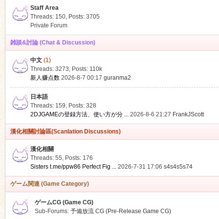
Staff Area
Threads: 150
,
Posts: 3705
Private Forum
雑談&討論 (Chat & Discussion)
中文
(1)
ko
Threads: 3273
,
Posts:
110k
新人赚点数
2026-8-7 00:17
guranma2
日本語
Threads: 159
,
Posts: 328
2DJGAMEの登録方法、使い方が分 ...
2026-8-6 21:27
FrankJScott
漢化相關討論區(Scanlation Discussions)
漢化相關
Threads: 55
,
Posts: 176
co
Sisters t.me/ppw86 Perfect Fig ...
2026-7-31 17:06
s4s4s5s74
ゲーム関連 (Game Category)
ゲームCG (Game CG)
Sub-Forums:
予備放流 CG (Pre-Release Game CG)