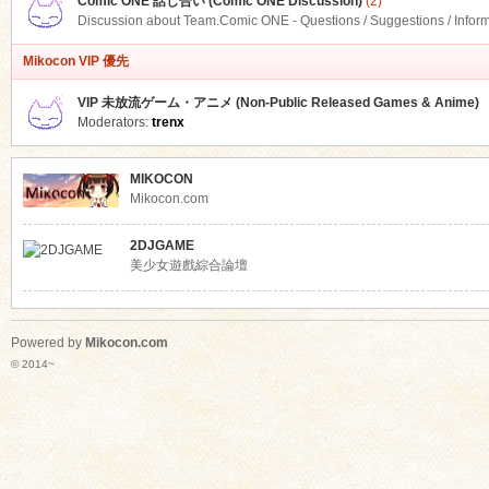
Comic ONE 話し合い (Comic ONE Discussion)
(2)
Discussion about Team.Comic ONE - Questions / Suggestions / Infor
Mikocon VIP 優先
VIP 未放流ゲーム・アニメ (Non-Public Released Games & Anime)
Moderators:
trenx
MIKOCON
Mikocon.com
2DJGAME
美少女遊戲綜合論壇
Powered by
Mikocon.com
© 2014~