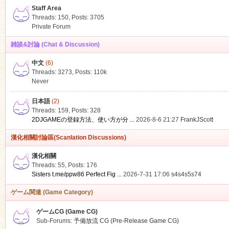
Staff Area
Threads: 150
,
Posts: 3705
Private Forum
雑談&討論 (Chat & Discussion)
中文
(6)
ko
Threads: 3273
,
Posts:
110k
Never
日本語
(2)
Threads: 159
,
Posts: 328
2DJGAMEの登録方法、使い方が分 ...
2026-8-6 21:27
FrankJScott
漢化相關討論區(Scanlation Discussions)
漢化相關
Threads: 55
,
Posts: 176
co
Sisters t.me/ppw86 Perfect Fig ...
2026-7-31 17:06
s4s4s5s74
ゲーム関連 (Game Category)
ゲームCG (Game CG)
Sub-Forums:
予備放流 CG (Pre-Release Game CG)