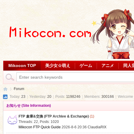
Mikocon TOP
美少女☆萌え
ゲーム
アニメ
同人
Forum
Today:
23
|
Yesterday:
20
|
Posts:
1198246
|
Members:
300166
|
Welcome 
お知らせ (Site Information)
Mi
»
FTP 倉庫&交換 (FTP Archive & Exchange)
(1)
Threads: 22
,
Posts: 1020
Mikocon FTP Quick Guide
2026-8-6 20:36
ClaudiaRIX