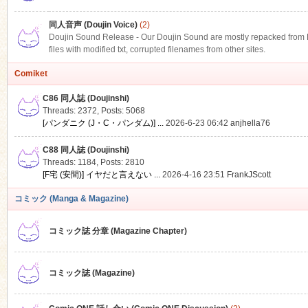
同人音声 (Doujin Voice)
(2)
Doujin Sound Release - Our Doujin Sound are mostly repacked from DLS
files with modified txt, corrupted filenames from other sites.
Comiket
C86 同人誌 (Doujinshi)
Threads: 2372
,
Posts: 5068
[パンダニク (J・C・パンダム)] ...
2026-6-23 06:42
anjhella76
C88 同人誌 (Doujinshi)
Threads: 1184
,
Posts: 2810
[F宅 (安間)] イヤだと言えない ...
2026-4-16 23:51
FrankJScott
コミック (Manga & Magazine)
コミック誌 分章 (Magazine Chapter)
コミック誌 (Magazine)