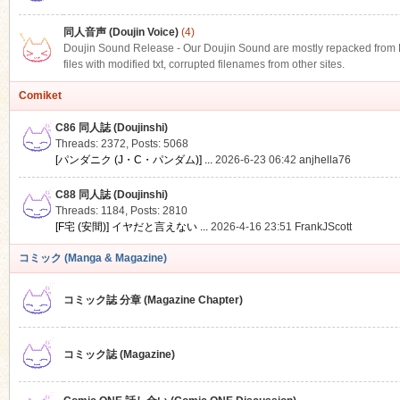
同人音声 (Doujin Voice)
(4)
Doujin Sound Release - Our Doujin Sound are mostly repacked from DLS
files with modified txt, corrupted filenames from other sites.
Comiket
C86 同人誌 (Doujinshi)
Threads: 2372
,
Posts: 5068
[パンダニク (J・C・パンダム)] ...
2026-6-23 06:42
anjhella76
C88 同人誌 (Doujinshi)
Threads: 1184
,
Posts: 2810
[F宅 (安間)] イヤだと言えない ...
2026-4-16 23:51
FrankJScott
コミック (Manga & Magazine)
コミック誌 分章 (Magazine Chapter)
コミック誌 (Magazine)