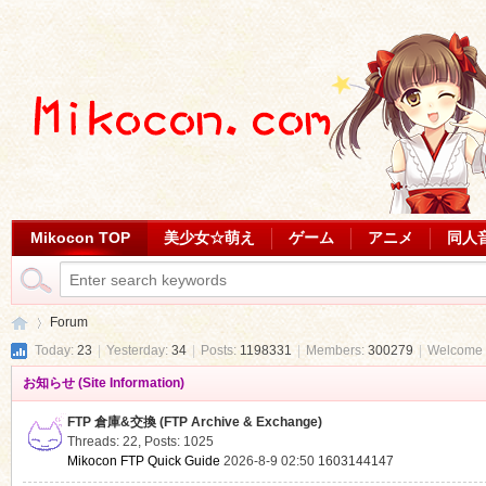
Mikocon TOP
美少女☆萌え
ゲーム
アニメ
同人
Forum
Today:
23
|
Yesterday:
34
|
Posts:
1198331
|
Members:
300279
|
Welcome 
お知らせ (Site Information)
Mi
»
FTP 倉庫&交換 (FTP Archive & Exchange)
Threads: 22
,
Posts: 1025
Mikocon FTP Quick Guide
2026-8-9 02:50
1603144147