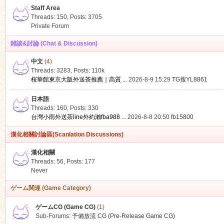
Staff Area
Threads: 150
,
Posts: 3705
Private Forum
雑談&討論 (Chat & Discussion)
中文
(4)
ko
Threads: 3283
,
Posts:
110k
桜華館東京大阪外送茶推薦｜高質 ...
2026-8-9 15:29
TG搜YL8861
日本語
Threads: 160
,
Posts: 330
台灣小雨外送茶line外約瀨fba988 ...
2026-8-8 20:50
fb15800
漢化相關討論區(Scanlation Discussions)
漢化相關
Threads: 56
,
Posts: 177
co
Never
ゲーム関連 (Game Category)
ゲームCG (Game CG)
(1)
Sub-Forums:
予備放流 CG (Pre-Release Game CG)