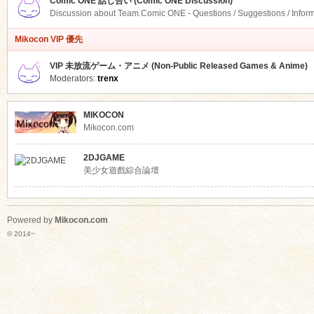
Comic ONE 話し合い (Comic ONE Discussion)
Discussion about Team.Comic ONE - Questions / Suggestions / Infor
Mikocon VIP 優先
VIP 未放流ゲーム・アニメ (Non-Public Released Games & Anime)
Moderators:
trenx
MIKOCON
Mikocon.com
2DJGAME
美少女遊戲綜合論壇
Powered by
Mikocon.com
© 2014~