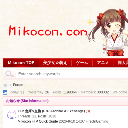
Mikocon TOP
美少女☆萌え
ゲーム
アニメ
同人
Forum
Today:
31
|
Yesterday:
26
|
Posts:
1198364
|
Members:
300332
|
Welcome 
お知らせ (Site Information)
Mi
»
FTP 倉庫&交換 (FTP Archive & Exchange)
(3)
Threads: 22
,
Posts: 1028
Mikocon FTP Quick Guide
2026-8-10 14:07
FireSirGaming