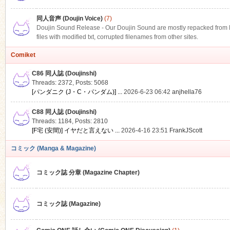
同人音声 (Doujin Voice)
(7)
Doujin Sound Release - Our Doujin Sound are mostly repacked from DLS
files with modified txt, corrupted filenames from other sites.
Comiket
C86 同人誌 (Doujinshi)
Threads: 2372
,
Posts: 5068
[パンダニク (J・C・パンダム)] ...
2026-6-23 06:42
anjhella76
C88 同人誌 (Doujinshi)
Threads: 1184
,
Posts: 2810
[F宅 (安間)] イヤだと言えない ...
2026-4-16 23:51
FrankJScott
コミック (Manga & Magazine)
コミック誌 分章 (Magazine Chapter)
コミック誌 (Magazine)