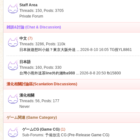
Staff Area
Threads: 150
,
Posts: 3705
Private Forum
雑談&討論 (Chat & Discussion)
中文
(7)
ko
Threads: 3286
,
Posts:
110k
日本旅遊想叫小姐？東京大阪外送 ...
2026-8-10 16:05
TG搜YL8861
日本語
Threads: 160
,
Posts: 330
台灣小雨外送茶line外約瀨fba988 ...
2026-8-8 20:50
fb15800
漢化相關討論區(Scanlation Discussions)
漢化相關
Threads: 56
,
Posts: 177
co
Never
ゲーム関連 (Game Category)
ゲームCG (Game CG)
(1)
Sub-Forums:
予備放流 CG (Pre-Release Game CG)