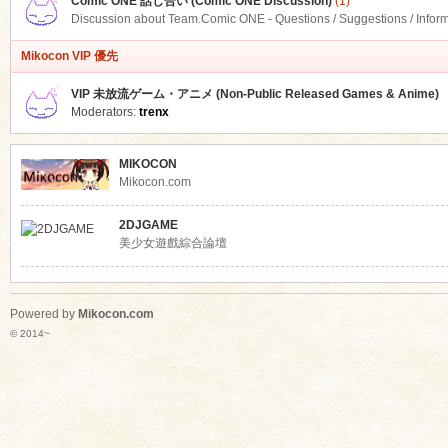
Comic ONE 話し合い (Comic ONE Discussion)
(1)
Discussion about Team.Comic ONE - Questions / Suggestions / Infor
Mikocon VIP 優先
VIP 未放流ゲーム・アニメ (Non-Public Released Games & Anime)
Moderators:
trenx
MIKOCON
Mikocon.com
2DJGAME
美少女遊戲綜合論壇
Powered by
Mikocon.com
© 2014~