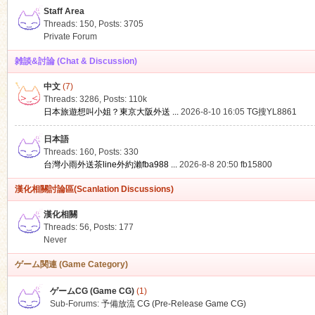
Staff Area
Threads: 150
,
Posts: 3705
Private Forum
雑談&討論 (Chat & Discussion)
中文
(7)
ko
Threads: 3286
,
Posts:
110k
日本旅遊想叫小姐？東京大阪外送 ...
2026-8-10 16:05
TG搜YL8861
日本語
Threads: 160
,
Posts: 330
台灣小雨外送茶line外約瀨fba988 ...
2026-8-8 20:50
fb15800
漢化相關討論區(Scanlation Discussions)
漢化相關
Threads: 56
,
Posts: 177
co
Never
ゲーム関連 (Game Category)
ゲームCG (Game CG)
(1)
Sub-Forums:
予備放流 CG (Pre-Release Game CG)