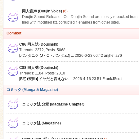
同人音声 (Doujin Voice)
(6)
Doujin Sound Release - Our Doujin Sound are mostly repacked from DLS
files with modified txt, corrupted filenames from other sites.
Comiket
C86 同人誌 (Doujinshi)
Threads: 2372
,
Posts: 5068
[パンダニク (J・C・パンダム)] ...
2026-6-23 06:42
anjhella76
C88 同人誌 (Doujinshi)
Threads: 1184
,
Posts: 2810
[F宅 (安間)] イヤだと言えない ...
2026-4-16 23:51
FrankJScott
コミック (Manga & Magazine)
コミック誌 分章 (Magazine Chapter)
コミック誌 (Magazine)