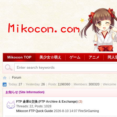
Mikocon TOP
美少女☆萌え
ゲーム
アニメ
同人
Forum
Today:
27
|
Yesterday:
26
|
Posts:
1198360
|
Members:
300320
|
Welcome 
お知らせ (Site Information)
Mi
»
FTP 倉庫&交換 (FTP Archive & Exchange)
(3)
Threads: 22
,
Posts: 1028
Mikocon FTP Quick Guide
2026-8-10 14:07
FireSirGaming