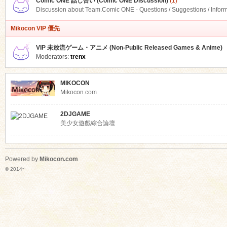
Comic ONE 話し合い (Comic ONE Discussion)
(1)
Discussion about Team.Comic ONE - Questions / Suggestions / Infor
Mikocon VIP 優先
VIP 未放流ゲーム・アニメ (Non-Public Released Games & Anime)
Moderators:
trenx
MIKOCON
Mikocon.com
2DJGAME
美少女遊戲綜合論壇
Powered by
Mikocon.com
© 2014~