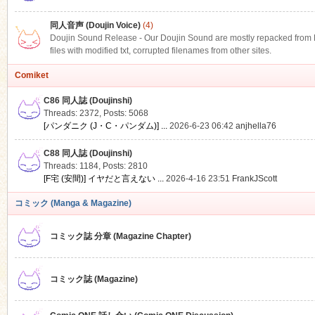
同人音声 (Doujin Voice)
(4)
Doujin Sound Release - Our Doujin Sound are mostly repacked from DLS
files with modified txt, corrupted filenames from other sites.
Comiket
C86 同人誌 (Doujinshi)
Threads: 2372
,
Posts: 5068
[パンダニク (J・C・パンダム)] ...
2026-6-23 06:42
anjhella76
C88 同人誌 (Doujinshi)
Threads: 1184
,
Posts: 2810
[F宅 (安間)] イヤだと言えない ...
2026-4-16 23:51
FrankJScott
コミック (Manga & Magazine)
コミック誌 分章 (Magazine Chapter)
コミック誌 (Magazine)