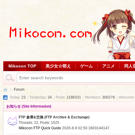
Mikocon TOP
美少女☆萌え
ゲーム
アニメ
同人
Forum
Today:
23
|
Yesterday:
34
|
Posts:
1198331
|
Members:
300278
|
Welcome 
お知らせ (Site Information)
Mi
»
FTP 倉庫&交換 (FTP Archive & Exchange)
Threads: 22
,
Posts: 1025
Mikocon FTP Quick Guide
2026-8-9 02:50
1603144147