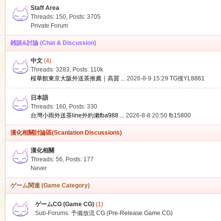
Staff Area
Threads: 150
,
Posts: 3705
Private Forum
雑談&討論 (Chat & Discussion)
中文
(4)
ko
Threads: 3283
,
Posts:
110k
桜華館東京大阪外送茶推薦｜高質 ...
2026-8-9 15:29
TG搜YL8861
日本語
Threads: 160
,
Posts: 330
台灣小雨外送茶line外約瀨fba988 ...
2026-8-8 20:50
fb15800
漢化相關討論區(Scanlation Discussions)
漢化相關
Threads: 56
,
Posts: 177
co
Never
ゲーム関連 (Game Category)
ゲームCG (Game CG)
(1)
Sub-Forums:
予備放流 CG (Pre-Release Game CG)