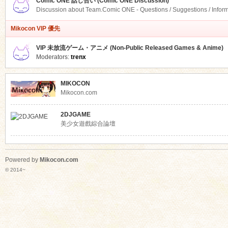
Comic ONE 話し合い (Comic ONE Discussion)
Discussion about Team.Comic ONE - Questions / Suggestions / Infor
Mikocon VIP 優先
VIP 未放流ゲーム・アニメ (Non-Public Released Games & Anime)
Moderators:
trenx
MIKOCON
Mikocon.com
2DJGAME
美少女遊戲綜合論壇
Powered by
Mikocon.com
© 2014~